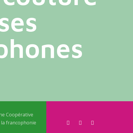
uses
ophones