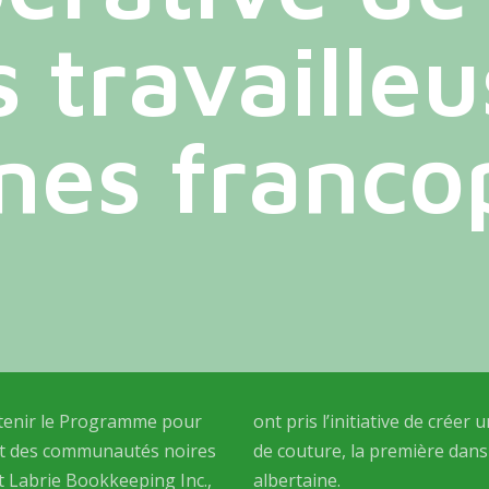
 travaille
ines franc
tenir le Programme pour
ive de créer une Coopérative
at des communautés noires
remière dans la francophonie
et Labrie Bookkeeping Inc.,
albertaine.