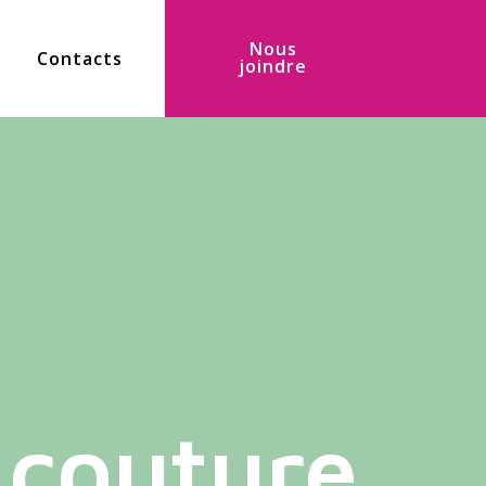
Nous
e
Contacts
joindre
 couture