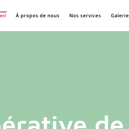
eil
À propos de nous
Nos services
Galeri
érative de