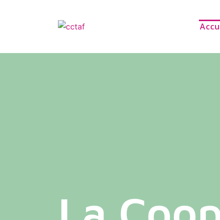
Accu
La Coop